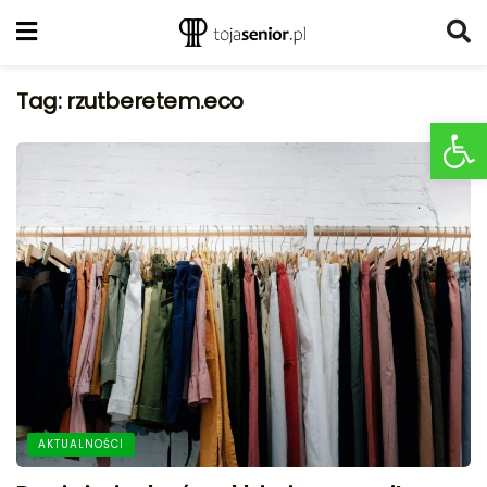
Tag:
rzutberetem.eco
Ot
AKTUALNOŚCI