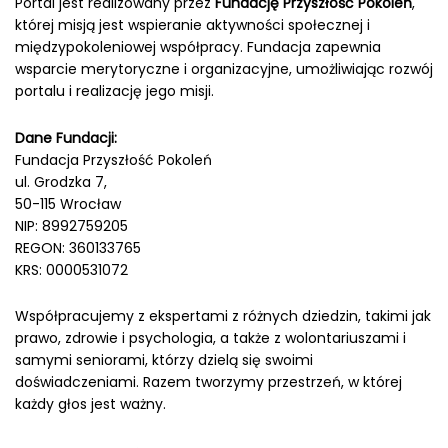
Portal jest realizowany przez
Fundację Przyszłość Pokoleń
,
której misją jest wspieranie aktywności społecznej i
międzypokoleniowej współpracy. Fundacja zapewnia
wsparcie merytoryczne i organizacyjne, umożliwiając rozwój
portalu i realizację jego misji.
Dane Fundacji:
Fundacja Przyszłość Pokoleń
ul. Grodzka 7,
50-115 Wrocław
NIP: 8992759205
REGON: 360133765
KRS: 0000531072
Współpracujemy z ekspertami z różnych dziedzin, takimi jak
prawo, zdrowie i psychologia, a także z wolontariuszami i
samymi seniorami, którzy dzielą się swoimi
doświadczeniami. Razem tworzymy przestrzeń, w której
każdy głos jest ważny.