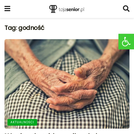
Tag:
godność
Ot
AKTUALNOŚCI