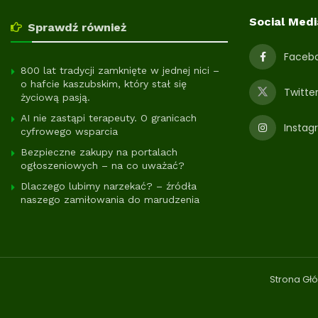
Social Medi
Sprawdź również
Faceb
800 lat tradycji zamknięte w jednej nici –
o hafcie kaszubskim, który stał się
Twitte
życiową pasją.
AI nie zastąpi terapeuty. O granicach
Instag
cyfrowego wsparcia
Bezpieczne zakupy na portalach
ogłoszeniowych – na co uważać?
Dlaczego lubimy narzekać? – źródła
naszego zamiłowania do marudzenia
Strona Gł