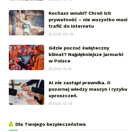
Kochasz wnuki? Chroń ich
prywatność – nie wszystko musi
trafić do Internetu
2025-06-25
Gdzie poczuć świąteczny
klimat? Najpiękniejsze jarmarki
w Polsce
2025-12-16
AI nie zastąpi prawnika. O
pozornej wiedzy maszyn i ryzyku
uproszczeń.
2025-12-29
Dla Twojego bezpieczeństwa