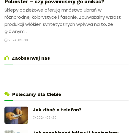
Poliester – czy powinniśmy go unikać?
Sklepy odzieżowe oferują mnóstwo ubrań w
różnorodnej kolorystyce i fasonie. Zauważalny wzrost
produkcji włókien syntetycznych wpływa na to, że
głównym ...
2024-09-30
Zaobserwuj nas
Polecamy dla Ciebie
Jak dbać o telefon?
2024-09-20
Jak zapobiegać bólowi i kontuzjom: