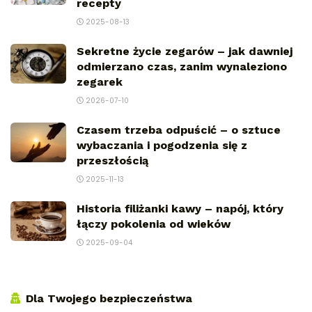
recepty
2025-08-13
Sekretne życie zegarów – jak dawniej
odmierzano czas, zanim wynaleziono
zegarek
2026-07-10
Czasem trzeba odpuścić – o sztuce
wybaczania i pogodzenia się z
przeszłością
2025-11-13
Historia filiżanki kawy – napój, który
łączy pokolenia od wieków
2025-09-04
Dla Twojego bezpieczeństwa