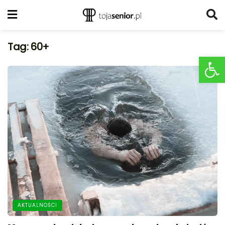
Tag:
60+
Ot
AKTUALNOŚCI