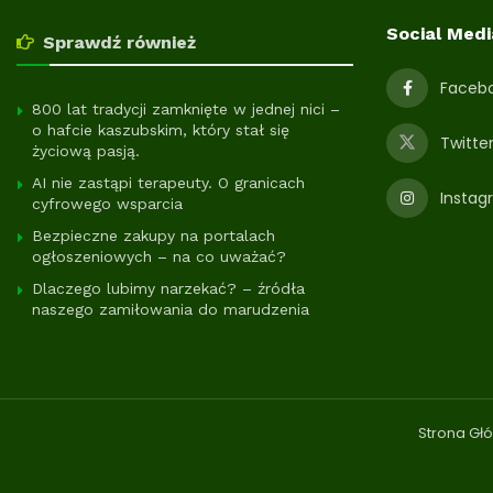
Social Medi
Sprawdź również
Faceb
800 lat tradycji zamknięte w jednej nici –
o hafcie kaszubskim, który stał się
Twitte
życiową pasją.
AI nie zastąpi terapeuty. O granicach
Instag
cyfrowego wsparcia
Bezpieczne zakupy na portalach
ogłoszeniowych – na co uważać?
Dlaczego lubimy narzekać? – źródła
naszego zamiłowania do marudzenia
Strona Gł