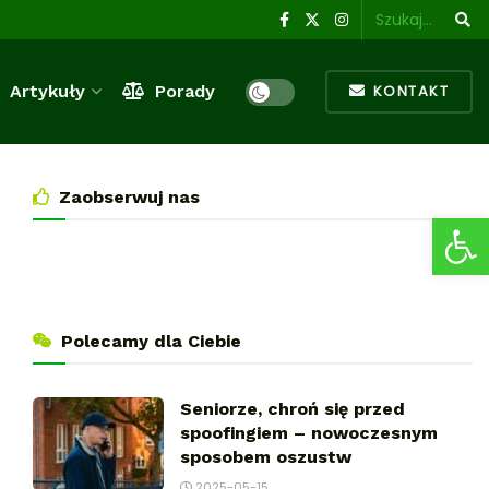
Artykuły
Porady
KONTAKT
Zaobserwuj nas
Ot
Polecamy dla Ciebie
Seniorze, chroń się przed
spoofingiem – nowoczesnym
sposobem oszustw
2025-05-15