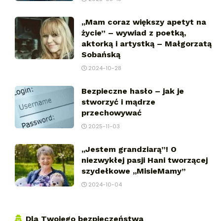
,,Mam coraz większy apetyt na
życie” – wywiad z poetką,
aktorką i artystką – Małgorzatą
Sobańską
2024-10-28
Bezpieczne hasło – jak je
stworzyć i mądrze
przechowywać
2025-11-03
,,Jestem grandziarą”! O
niezwykłej pasji Hani tworzącej
szydełkowe ,,MisieMamy’’
2024-10-04
Dla Twojego bezpieczeństwa