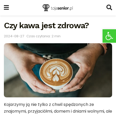
Czy kawa jest zdrowa?
Ot
A
2024-08-27
Czas czytania: 2 min
A
Kojarzymy ją nie tylko z chwil spędzonych ze
znajomymi, przyjaciółmi, domem i dniami wolnymi, ale