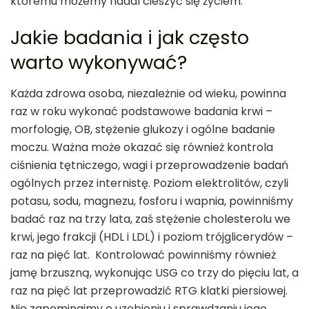
któremu możemy nadal cieszyć się życiem.
Jakie badania i jak często
warto wykonywać?
Każda zdrowa osoba, niezależnie od wieku, powinna
raz w roku wykonać podstawowe badania krwi –
morfologię, OB, stężenie glukozy i ogólne badanie
moczu. Ważna może okazać się również kontrola
ciśnienia tętniczego, wagi i przeprowadzenie badań
ogólnych przez internistę. Poziom elektrolitów, czyli
potasu, sodu, magnezu, fosforu i wapnia, powinniśmy
badać raz na trzy lata, zaś stężenie cholesterolu we
krwi, jego frakcji (HDL i LDL) i poziom trójglicerydów –
raz na pięć lat. Kontrolować powinniśmy również
jamę brzuszną, wykonując USG co trzy do pięciu lat, a
raz na pięć lat przeprowadzić RTG klatki piersiowej.
Nie zapominajmy o uzębieniu i sprawdzaniu jego