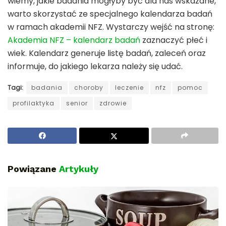
wiemy, jakie badania mogłyby być dla nas wskazane,
warto skorzystać ze specjalnego kalendarza badań
w ramach akademii NFZ. Wystarczy wejść na stronę:
Akademia NFZ – kalendarz badań
zaznaczyć płeć i
wiek. Kalendarz generuje listę badań, zaleceń oraz
informuje, do jakiego lekarza należy się udać.
Tagi:
badania
choroby
leczenie
nfz
pomoc
profilaktyka
senior
zdrowie
Powiązane
Artykuły