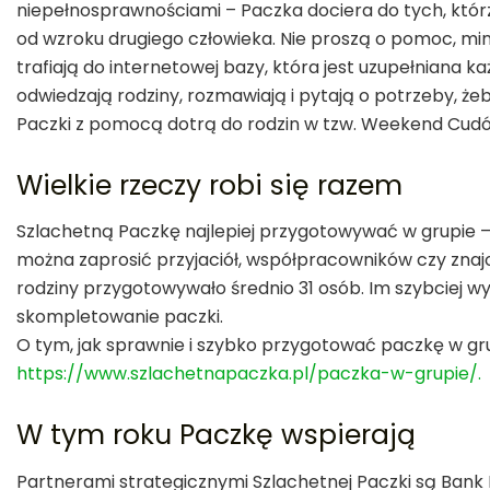
niepełnosprawnościami – Paczka dociera do tych, którz
od wzroku drugiego człowieka. Nie proszą o pomoc, mimo
trafiają do internetowej bazy, która jest uzupełniana k
odwiedzają rodziny, rozmawiają i pytają o potrzeby, że
Paczki z pomocą dotrą do rodzin w tzw. Weekend Cudów,
Wielkie rzeczy robi się razem
Szlachetną Paczkę najlepiej przygotowywać w grupie –
można zaprosić przyjaciół, współpracowników czy znaj
rodziny przygotowywało średnio 31 osób. Im szybciej wy
skompletowanie paczki.
O tym, jak sprawnie i szybko przygotować paczkę w gru
https://www.szlachetnapaczka.pl/paczka-w-grupie/.
W tym roku Paczkę wspierają
Partnerami strategicznymi Szlachetnej Paczki są Bank BN