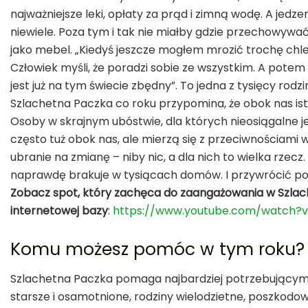
najważniejsze leki, opłaty za prąd i zimną wodę. A jedze
niewiele. Poza tym i tak nie miałby gdzie przechowywać
jako mebel. „Kiedyś jeszcze mogłem mrozić trochę chleb
Człowiek myśli, że poradzi sobie ze wszystkim. A potem 
jest już na tym świecie zbędny”. To jedna z tysięcy ro
Szlachetna Paczka co roku przypomina, że obok nas istn
Osoby w skrajnym ubóstwie, dla których nieosiągalne jes
często tuż obok nas, ale mierzą się z przeciwnościami 
ubranie na zmianę – niby nic, a dla nich to wielka rz
naprawdę brakuje w tysiącach domów. I przywrócić po
Zobacz spot, który zachęca do zaangażowania w Szlach
internetowej bazy
:
https://www.youtube.com/watch?
Komu możesz pomóc w tym roku?
Szlachetna Paczka pomaga najbardziej potrzebującym, kt
starsze i osamotnione, rodziny wielodzietne, poszkodo