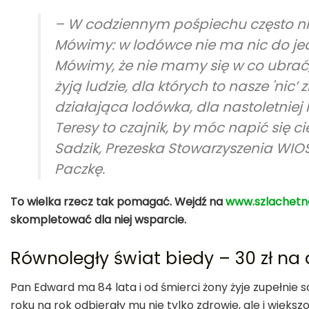
– W codziennym pośpiechu często n
Mówimy: w lodówce nie ma nic do jed
Mówimy, że nie mamy się w co ubrać,
żyją ludzie, dla których to nasze 'nic
działająca lodówka, dla nastoletniej 
Teresy to czajnik, by móc napić się 
Sadzik, Prezeska Stowarzyszenia WIOS
Paczkę.
To wielka rzecz tak pomagać. Wejdź na
www.szlachetn
skompletować dla niej wsparcie.
Równoległy świat biedy – 30 zł na 
Pan Edward ma 84 lata i od śmierci żony żyje zupełnie 
roku na rok odbierały mu nie tylko zdrowie, ale i więk