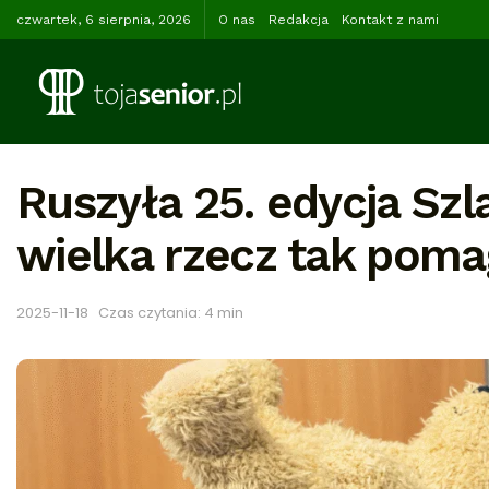
czwartek, 6 sierpnia, 2026
O nas
Redakcja
Kontakt z nami
Ruszyła 25. edycja Szl
wielka rzecz tak pom
2025-11-18
Czas czytania: 4 min