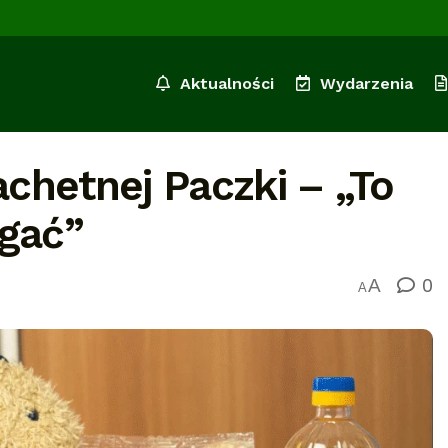
Aktualności
Wydarzenia
achetnej Paczki – „To
agać”
0
A
A