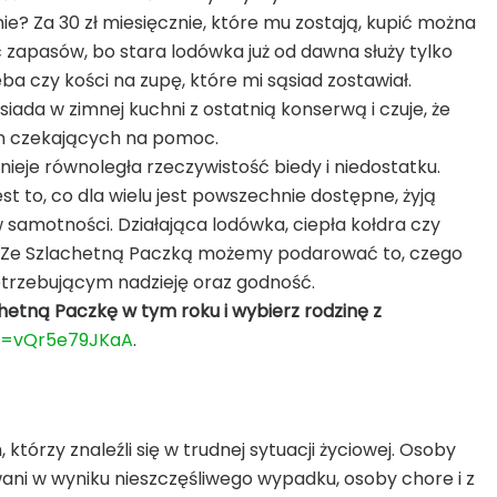
nie? Za 30 zł miesięcznie, które mu zostają, kupić można
 zapasów, bo stara lodówka już od dawna służy tylko
a czy kości na zupę, które mi sąsiad zostawiał.
siada w zimnej kuchni z ostatnią konserwą i czuje, że
dzin czekających na pomoc.
ieje równoległa rzeczywistość biedy i niedostatku.
t to, co dla wielu jest powszechnie dostępne, żyją
w samotności. Działająca lodówka, ciepła kołdra czy
ecz. Ze Szlachetną Paczką możemy podarować to, czego
trzebującym nadzieję oraz godność.
etną Paczkę w tym roku i wybierz rodzinę z
v=vQr5e79JKaA
.
órzy znaleźli się w trudnej sytuacji życiowej. Osoby
wani w wyniku nieszczęśliwego wypadku, osoby chore i z