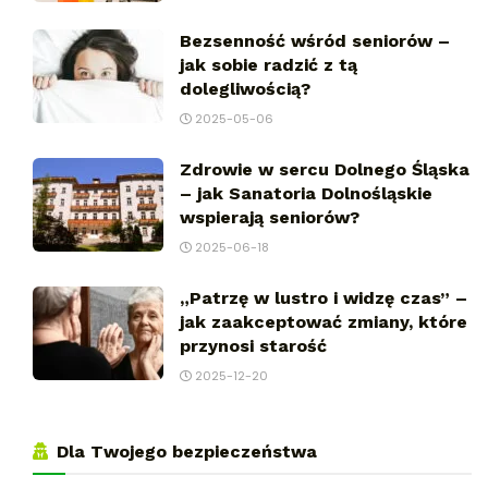
Bezsenność wśród seniorów –
jak sobie radzić z tą
dolegliwością?
2025-05-06
Zdrowie w sercu Dolnego Śląska
– jak Sanatoria Dolnośląskie
wspierają seniorów?
2025-06-18
„Patrzę w lustro i widzę czas” –
jak zaakceptować zmiany, które
przynosi starość
2025-12-20
Dla Twojego bezpieczeństwa