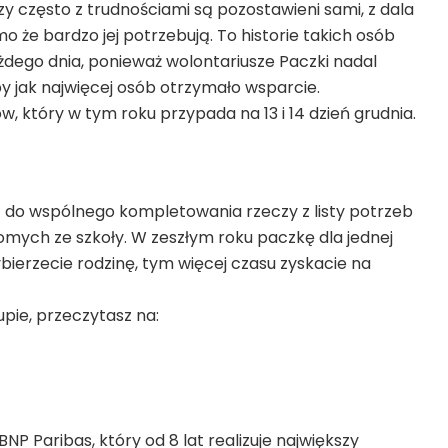
y często z trudnościami są pozostawieni sami, z dala
 że bardzo jej potrzebują. To historie takich osób
ażdego dnia, ponieważ wolontariusze Paczki nadal
by jak najwięcej osób otrzymało wsparcie.
 który w tym roku przypada na 13 i 14 dzień grudnia.
 do wspólnego kompletowania rzeczy z listy potrzeb
omych ze szkoły. W zeszłym roku paczkę dla jednej
bierzecie rodzinę, tym więcej czasu zyskacie na
pie, przeczytasz na:
P Paribas, który od 8 lat realizuje największy