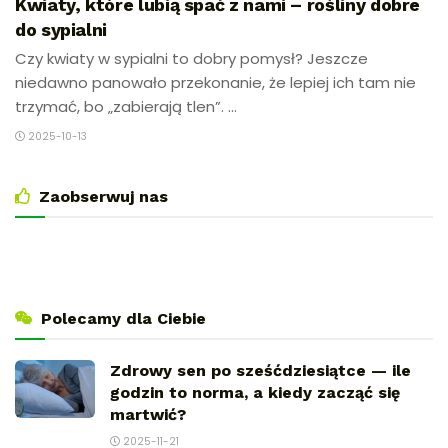
Kwiaty, które lubią spać z nami – rośliny dobre
do sypialni
Czy kwiaty w sypialni to dobry pomysł? Jeszcze
niedawno panowało przekonanie, że lepiej ich tam nie
trzymać, bo „zabierają tlen”. ...
2025-10-13
Zaobserwuj nas
Polecamy dla Ciebie
Zdrowy sen po sześćdziesiątce — ile
godzin to norma, a kiedy zacząć się
martwić?
2025-11-21