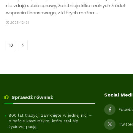
nie zdają sobie sprawy, że istnieje kilka realnych źródeł
wsparcia finansowego, z których można ...
2025-12-21
10
Social Medi
Sprawdź również
Faceb
800 lat tradycji zamknięte w jednej nici –
o hafcie kaszubskim, który stał się
Twitte
życiową pasją.