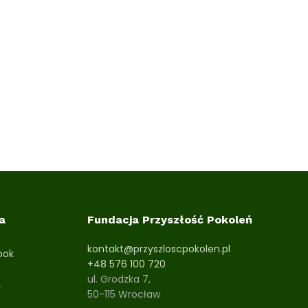
a
Fundacja Przyszłość Pokoleń
kontakt@przyszloscpokolen.pl
ook
+48 576 100 720
ul. Grodzka 7,
r
50-115 Wrocław