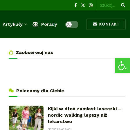
Artykuły
Porady
KONTAKT
Zaobserwuj nas
Ot
Polecamy dla Ciebie
Kijki w dłoń zamiast laseczki –
nordic walking lepszy niż
lekarstwo
2025-09-01