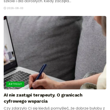
szkole i dla dorosłych. Kiedy zaczęła...
2026-08-03
ARTYKUŁY
AI nie zastąpi terapeuty. O granicach
cyfrowego wsparcia
Czy zdarzyło Ci się kiedyś pomyśleć, że dobrze byłoby z