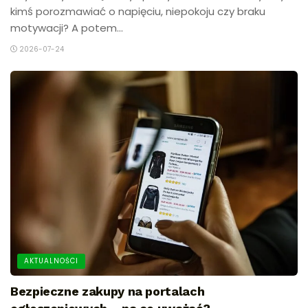
kimś porozmawiać o napięciu, niepokoju czy braku
motywacji? A potem...
2026-07-24
AKTUALNOŚCI
Bezpieczne zakupy na portalach