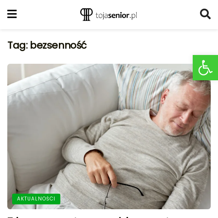
Tag:
bezsenność
Ot
AKTUALNOŚCI